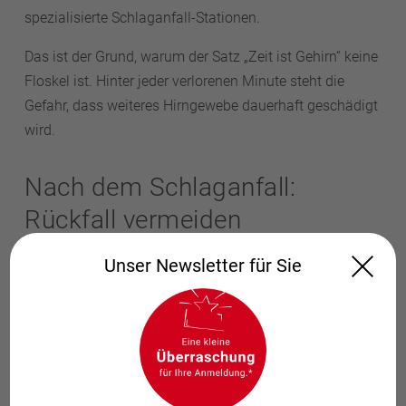
spezialisierte Schlaganfall-Stationen.
Das ist der Grund, warum der Satz „Zeit ist Gehirn“ keine
Floskel ist. Hinter jeder verlorenen Minute steht die
Gefahr, dass weiteres Hirngewebe dauerhaft geschädigt
wird.
Nach dem Schlaganfall:
Rückfall vermeiden
Wer bereits einen Schlaganfall hatte, braucht eine
Unser Newsletter für Sie
besonders konsequente Vorbeugung gegen einen
weiteren. Wichtige Bausteine sind unter anderem
Blutdrucksenker, Statine und gerinnungshemmende
Medikamente bei Vorhofflimmern. In Deutschland
erleiden jedes Jahr etwa 70.000 Menschen einen