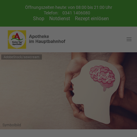
Öffnungszeiten heute: von 08:00 bis 21:00 Uhr
Telefon:
0341 1406080
Shop
Notdienst
Rezept einlösen
AdobeStock/sewcream
Symbolbild