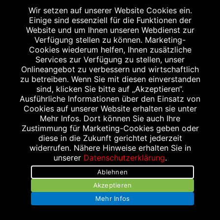
Samstag
Wir setzen auf unserer Website Cookies ein.
Einige sind essenziell für die Funktionen der
08:00 bis 21:00 Uhr
Website und um Ihnen unseren Webdienst zur
Sonntag
Verfügung stellen zu können. Marketing-
12:00 bis 18:00 Uhr
Cookies wiederum helfen, Ihnen zusätzliche
Services zur Verfügung zu stellen, unser
Onlineangebot zu verbessern und wirtschaftlich
zu betreiben. Wenn Sie mit diesen einverstanden
10 %
sind, klicken Sie bitte auf „Akzeptieren“.
Ausführliche Informationen über den Einsatz von
Cookies auf unserer Website erhalten sie unter
Mehr Infos. Dort können Sie auch Ihre
IHR EXKLUSIVER RABATT
Zustimmung für Marketing-Cookies geben oder
diese in die Zukunft gerichtet jederzeit
widerrufen. Nähere Hinweise erhalten Sie in
Einfach diese Abbildung auf Ihrem
unserer
Datenschutzerklärung
.
Smartphone vorzeigen und 10 % Rabatt auf
Ablehnen
einen Einkauf ab 10,- € oder 15 % Rabatt auf
Akzeptieren
einen Einkauf ab 20,- € bekommen. Gilt nicht
Mehr Infos
für das verschreibungspflichtige Sortiment.
Aktionsartikel, Doppelrabattierungen und