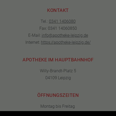
KONTAKT
Tel.:
0341 1406080
Fax: 0341 14060850
E-Mail:
info@apotheke-leipzig.de
Internet:
https://apotheke-leipzig.de/
APOTHEKE IM HAUPTBAHNHOF
Willy-Brandt-Platz 5
04109 Leipzig
ÖFFNUNGSZEITEN
Montag bis Freitag
08:00 bis 21:00 Uhr