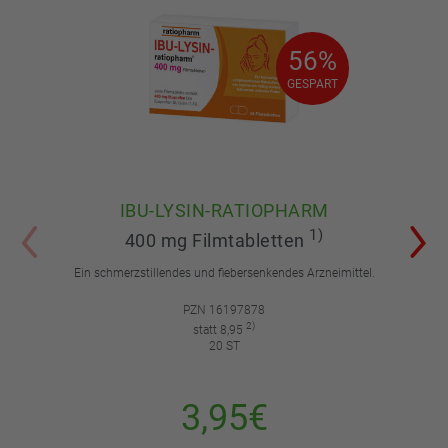
56%
56%
GESPART
GESPART
IBU-LYSIN-RATIOPHARM
1)
400 mg Filmtabletten
Ein schmerzstillendes und fiebersenkendes Arzneimittel.
PZN 16197878
2)
statt 8,95
20 ST
3,95€