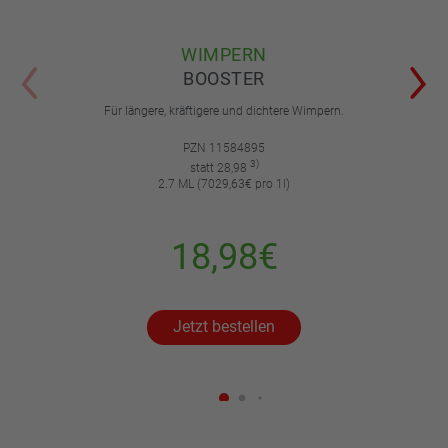
WIMPERN
BOOSTER
Für längere, kräftigere und dichtere Wimpern.
PZN 11584895
3)
statt 28,98
2.7 ML (7029,63€ pro 1l)
18,98€
Jetzt bestellen