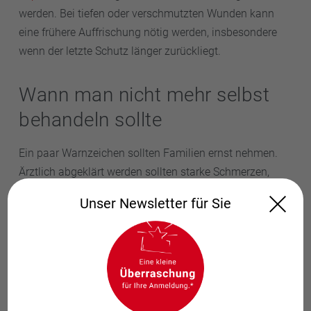
werden. Bei tiefen oder verschmutzten Wunden kann
eine frühere Auffrischung nötig werden, insbesondere
wenn der letzte Schutz länger zurückliegt.
Wann man nicht mehr selbst
behandeln sollte
Ein paar Warnzeichen sollten Familien ernst nehmen.
Ärztlich abgeklärt werden sollten starke Schmerzen,
rasch zunehmende Schwellung, Fehlstellung,
Unser Newsletter für Sie
Unfähigkeit aufzutreten, Gefühlsstörungen, Blockaden
im Gelenk, anhaltende Blutung oder wenn ein Kind den
Arm oder das Bein nicht normal benutzt. Das gilt auch
bei Verdacht auf Knochenbruch oder Bänderriss.
Besonders aufmerksam sollte man bei