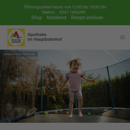
Öffnungszeiten heute: von 12:00 bis 18:00 Uhr
Telefon:
0341 1406080
Shop
Notdienst
Rezept einlösen
AdobeStock/Martinan
Symbolbild