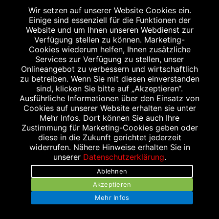
Wir setzen auf unserer Website Cookies ein.
Einige sind essenziell für die Funktionen der
IHR EXKLUSIVER RABATT
Website und um Ihnen unseren Webdienst zur
Verfügung stellen zu können. Marketing-
Cookies wiederum helfen, Ihnen zusätzliche
Einfach diese Abbildung auf Ihrem
Services zur Verfügung zu stellen, unser
Onlineangebot zu verbessern und wirtschaftlich
Smartphone vorzeigen und 10 % Rabatt auf
zu betreiben. Wenn Sie mit diesen einverstanden
einen Einkauf ab 10,- € oder 15 % Rabatt auf
sind, klicken Sie bitte auf „Akzeptieren“.
einen Einkauf ab 20,- € bekommen. Gilt nicht
Ausführliche Informationen über den Einsatz von
Cookies auf unserer Website erhalten sie unter
für das verschreibungspflichtige Sortiment.
Mehr Infos. Dort können Sie auch Ihre
Aktionsartikel, Doppelrabattierungen und
Zustimmung für Marketing-Cookies geben oder
Rezeptzuzahlungen sind leider
diese in die Zukunft gerichtet jederzeit
widerrufen. Nähere Hinweise erhalten Sie in
ausgenommen. Gilt nur bei Abholung in der
unserer
Datenschutzerklärung
.
Apotheke.
Ablehnen
Akzeptieren
Mehr Infos
WEITERER STANDORT