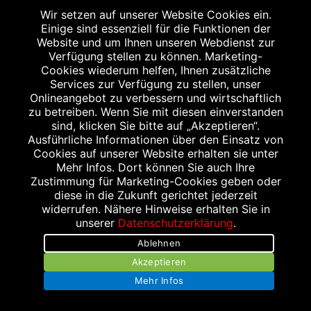
Samstag
Wir setzen auf unserer Website Cookies ein.
Einige sind essenziell für die Funktionen der
08:00 bis 21:00 Uhr
Website und um Ihnen unseren Webdienst zur
Sonntag
Verfügung stellen zu können. Marketing-
12:00 bis 18:00 Uhr
Cookies wiederum helfen, Ihnen zusätzliche
Services zur Verfügung zu stellen, unser
Onlineangebot zu verbessern und wirtschaftlich
zu betreiben. Wenn Sie mit diesen einverstanden
10 %
sind, klicken Sie bitte auf „Akzeptieren“.
Ausführliche Informationen über den Einsatz von
Cookies auf unserer Website erhalten sie unter
Mehr Infos. Dort können Sie auch Ihre
IHR EXKLUSIVER RABATT
Zustimmung für Marketing-Cookies geben oder
diese in die Zukunft gerichtet jederzeit
widerrufen. Nähere Hinweise erhalten Sie in
Einfach diese Abbildung auf Ihrem
unserer
Datenschutzerklärung
.
Smartphone vorzeigen und 10 % Rabatt auf
Ablehnen
einen Einkauf ab 10,- € oder 15 % Rabatt auf
Akzeptieren
einen Einkauf ab 20,- € bekommen. Gilt nicht
Mehr Infos
für das verschreibungspflichtige Sortiment.
Aktionsartikel, Doppelrabattierungen und