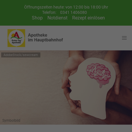
Öffnungszeiten heute: von 12:00 bis 18:00 Uhr
Telefon:
0341 1406080
Shop
Notdienst
Rezept einlösen
AdobeStock/sewcream
Symbolbild