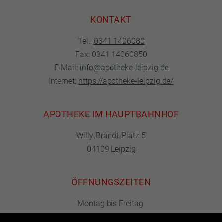
KONTAKT
Tel.:
0341 1406080
Fax: 0341 14060850
E-Mail:
info@apotheke-leipzig.de
Internet:
https://apotheke-leipzig.de/
APOTHEKE IM HAUPTBAHNHOF
Willy-Brandt-Platz 5
04109 Leipzig
ÖFFNUNGSZEITEN
Montag bis Freitag
08:00 bis 21:00 Uhr