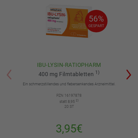
56%
56%
GESPART
GESPART
IBU-LYSIN-RATIOPHARM
1)
400 mg Filmtabletten
Ein schmerzstillendes und fiebersenkendes Arzneimittel.
PZN 16197878
2)
statt 8,95
20 ST
3,95€