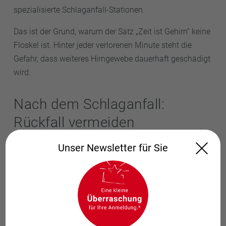
spezialisierte Schlaganfall-Stationen.
Das ist der Grund, warum der Satz „Zeit ist Gehirn“ keine
Floskel ist. Hinter jeder verlorenen Minute steht die
Gefahr, dass weiteres Hirngewebe dauerhaft geschädigt
wird.
Nach dem Schlaganfall:
Rückfall vermeiden
Wer bereits einen Schlaganfall hatte, braucht eine
Unser Newsletter für Sie
besonders konsequente Vorbeugung gegen einen
weiteren. Wichtige Bausteine sind unter anderem
Blutdrucksenker, Statine und gerinnungshemmende
Medikamente bei Vorhofflimmern. In Deutschland
erleiden jedes Jahr etwa 70.000 Menschen einen