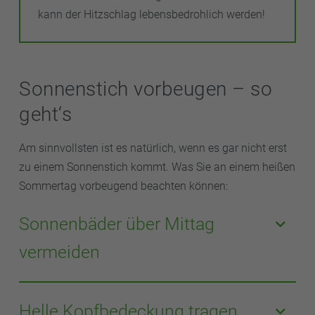
kann der Hitzschlag lebensbedrohlich werden!
Sonnenstich vorbeugen – so
geht‘s
Am sinnvollsten ist es natürlich, wenn es gar nicht erst
zu einem Sonnenstich kommt. Was Sie an einem heißen
Sommertag vorbeugend beachten können:
Sonnenbäder über Mittag
vermeiden
Im Englischen gibt es eine Faustregel: „Between
eleven and three, stay under a tree“. Grob übersetzt:
Helle Kopfbedeckung tragen