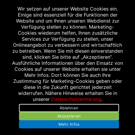
Wir setzen auf unserer Website Cookies ein.
Einige sind essenziell für die Funktionen der
Website und um Ihnen unseren Webdienst zur
Verfügung stellen zu können. Marketing-
Cookies wiederum helfen, Ihnen zusätzliche
Abgabe in haushaltsüblichen Mengen, solange der Vorrat reicht. Für Druck-
und Satzfehler keine Haftung.
Services zur Verfügung zu stellen, unser
1
Onlineangebot zu verbessern und wirtschaftlich
Zu Risiken und Nebenwirkungen lesen Sie die Packungsbeilage und fragen
Sie Ihren Arzt oder Apotheker.
zu betreiben. Wenn Sie mit diesen einverstanden
2
sind, klicken Sie bitte auf „Akzeptieren“.
Angabe nach der deutschen Arzneimitteltaxe Apothekenerstattungspreis
(AEP). Der AEP ist keine unverbindliche Preisempfehlung der Hersteller. Der
Ausführliche Informationen über den Einsatz von
AEP ist ein von den Apotheken in Ansatz gebrachter Preis für rezeptfreie
Cookies auf unserer Website erhalten sie unter
Arzneimittel. Er entspricht in der Höhe dem für Apotheken verbindlichen
Mehr Infos. Dort können Sie auch Ihre
Abgabepreis, zu dem eine Apotheke in bestimmten Fällen (z.B. bei Kindern
Zustimmung für Marketing-Cookies geben oder
unter 12 Jahren) das Produkt mit der gesetzlichen Krankenversicherung
abrechnet. Der AEP ist der allgemeine Erstattungspreis im Falle einer
diese in die Zukunft gerichtet jederzeit
Kostenübernahme durch die gesetzlichen Krankenkassen, vor Abzug eines
widerrufen. Nähere Hinweise erhalten Sie in
Zwangsrabattes (zur Zeit 5%) nach §130 Abs. 1 SGB V.
unserer
Datenschutzerklärung
.
3
Unverbindliche Preisempfehlung des Herstellers (UVP).
Ablehnen
powered by apovena.de
Akzeptieren
Mehr Infos