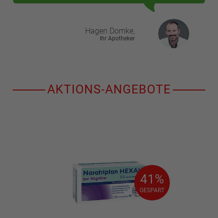
Hagen
Domke,
Ihr Apotheker
AKTIONS-ANGEBOTE
41%
41%
GESPART
GESPART