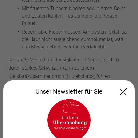
Mit feuchten Tüchern Nacken sowie Arme, Beine
und Leisten kühlen – es sei denn, die Person
fröstelt.
Regelmäßig Fieber messen. Am besten rektal, da
die Haut nicht ausreichend durchblutet ist, was
das Messergebnis eventuell verfälscht.
Der große Verlust an Flüssigkeit und Mineralstoffen
durch starkes Schwitzen kann zu einem
Kreislaufzusammenbruch (Hitzekollaps) führen.
Verabreichen Sie vorbeugend Elektrolytlösungen, die sie
Unser Newsletter für Sie
Sie als fertige Mischung in der Apotheke bekommen. Bei
einem Kreislaufkollaps, Krämpfen,
Bewusstseinstrübung oder Bewusstlosigkeit
verständigen Sie sofort den Notarzt.
Hitzeerschöpfung vorbeugen