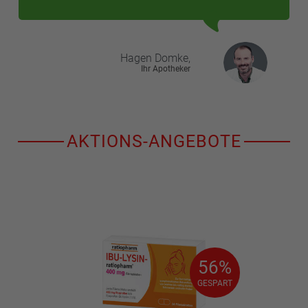
Hagen
Domke,
Ihr Apotheker
AKTIONS-ANGEBOTE
56%
56%
GESPART
GESPART