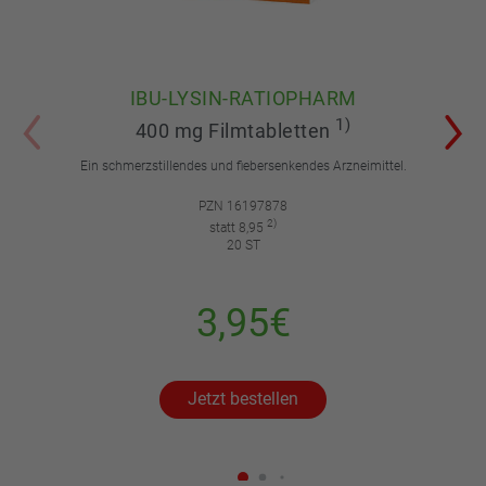
IBU-LYSIN-RATIOPHARM
1)
400 mg Filmtabletten
Ein schmerzstillendes und fiebersenkendes Arzneimittel.
PZN 16197878
2)
statt 8,95
20 ST
3,95€
Jetzt bestellen