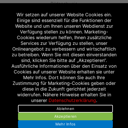
Bildnachweis
Wir setzen auf unserer Website Cookies ein.
Einige sind essenziell für die Funktionen der
Website und um Ihnen unseren Webdienst zur
Verfügung stellen zu können. Marketing-
Cookies wiederum helfen, Ihnen zusätzliche
Abgabe in haushaltsüblichen Mengen, solange der Vorrat reicht. Für Druck-
und Satzfehler keine Haftung.
Services zur Verfügung zu stellen, unser
1
Onlineangebot zu verbessern und wirtschaftlich
Zu Risiken und Nebenwirkungen lesen Sie die Packungsbeilage und fragen
Sie Ihren Arzt oder Apotheker.
zu betreiben. Wenn Sie mit diesen einverstanden
2
sind, klicken Sie bitte auf „Akzeptieren“.
Angabe nach der deutschen Arzneimitteltaxe Apothekenerstattungspreis
(AEP). Der AEP ist keine unverbindliche Preisempfehlung der Hersteller. Der
Ausführliche Informationen über den Einsatz von
AEP ist ein von den Apotheken in Ansatz gebrachter Preis für rezeptfreie
Cookies auf unserer Website erhalten sie unter
Arzneimittel. Er entspricht in der Höhe dem für Apotheken verbindlichen
Mehr Infos. Dort können Sie auch Ihre
Abgabepreis, zu dem eine Apotheke in bestimmten Fällen (z.B. bei Kindern
Zustimmung für Marketing-Cookies geben oder
unter 12 Jahren) das Produkt mit der gesetzlichen Krankenversicherung
abrechnet. Der AEP ist der allgemeine Erstattungspreis im Falle einer
diese in die Zukunft gerichtet jederzeit
Kostenübernahme durch die gesetzlichen Krankenkassen, vor Abzug eines
widerrufen. Nähere Hinweise erhalten Sie in
Zwangsrabattes (zur Zeit 5%) nach §130 Abs. 1 SGB V.
unserer
Datenschutzerklärung
.
3
Unverbindliche Preisempfehlung des Herstellers (UVP).
Ablehnen
powered by apovena.de
Akzeptieren
Mehr Infos