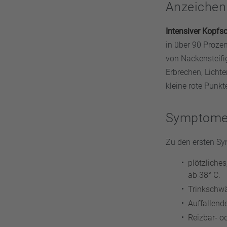
Anzeichen
Intensiver Kopfs
in über 90 Prozen
von Nackensteifi
Erbrechen, Lichte
kleine rote Punkt
Symptome 
Zu den ersten Sy
plötzliche
ab 38° C.
Trinkschw
Auffallend
Reizbar- o