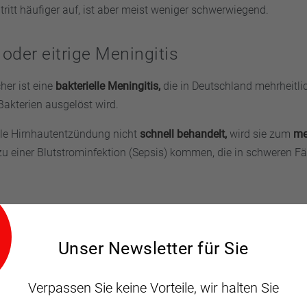
 tritt häufiger auf, ist aber meist weniger schwerwiegend.
 oder eitrige Meningitis
cher ist eine
bakterielle Meningitis,
die in Deutschland mehrheitli
akterien ausgelöst wird.
elle Hirnhautentzündung nicht
schnell behandelt,
wird sie zum
me
zu einer Blutstrominfektion (Sepsis) kommen, die in schweren Fäl
Unser Newsletter für Sie
ng Ansteckung!
Verpassen Sie keine Vorteile, wir halten Sie
steckend
ist, ist die Übertragungsgefahr größer, wenn
Menschen 