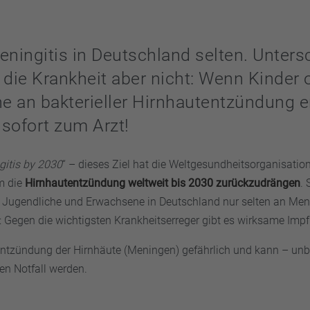
eningitis in Deutschland selten. Unter
 die Krankheit aber nicht: Wenn Kinder 
 an bakterieller Hirnhautentzündung e
 sofort zum Arzt!
gitis by 2030
“ – dieses Ziel hat die Weltgesundheitsorganisati
m die
Hirnhauten
t
z
ü
ndung weltweit bis 2030 zur
ü
ckzudr
ä
ngen
.
, Jugendliche und Erwachsene in Deutschland nur selten an Meni
h: Gegen die wichtigsten Krankheitserreger gibt es wirksame Imp
Entzündung der Hirnhäute (Meningen) gefährlich und kann – un
n Notfall werden.