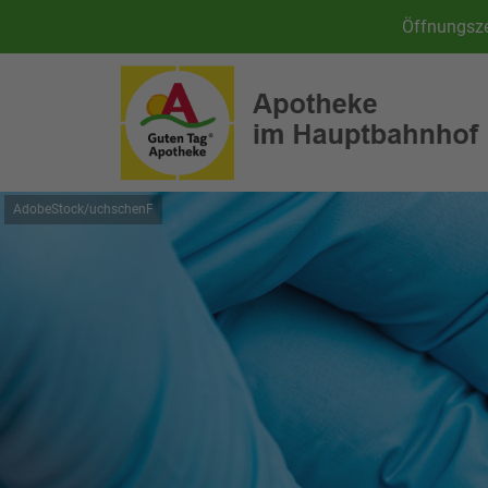
Öffnungsze
AdobeStock/uchschenF