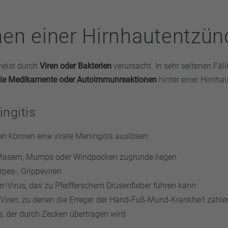
en einer Hirnhautentzü
meist durch
Viren oder Bakterien
verursacht. In sehr seltenen Fäl
ie Medikamente oder Autoimmunreaktionen
hinter einer Hirnha
ingitis
en können eine virale Meningitis auslösen:
 Masern, Mumps oder Windpocken zugrunde liegen
rpes-, Grippeviren
rr-Virus, das zu Pfeifferschem Drüsenfieber führen kann
Viren, zu denen die Erreger der Hand-Fuß-Mund-Krankheit zähle
, der durch Zecken übertragen wird