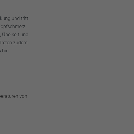
ung und tritt
r Kopfschmerz
 Übelkeit und
 Treten zudem
 hin.
peraturen von