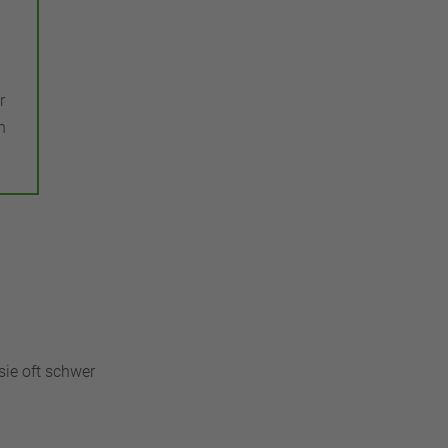
r
n
sie oft schwer