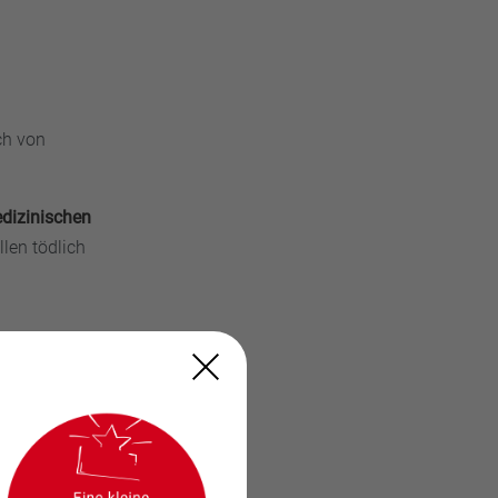
ch von
dizinischen
len tödlich
in einer hohen