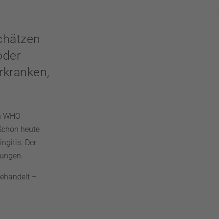
schätzen
oder
rkranken,
on WHO
 Schon heute
ngitis. Der
fungen.
behandelt –