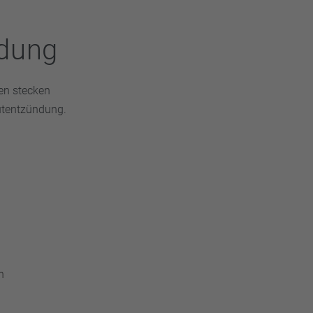
ndung
len stecken
utentzündung.
n