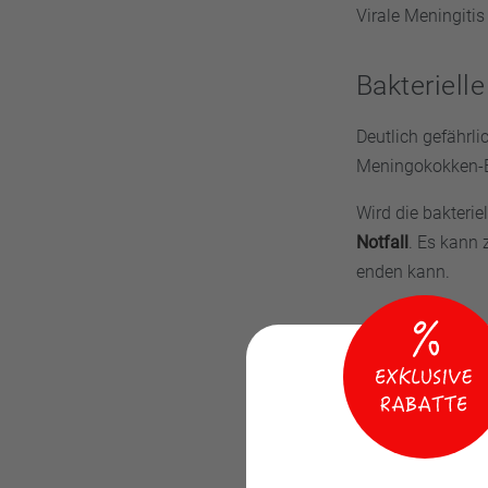
Virale Meningitis
Bakterielle
Deutlich gefährli
Meningokokken-B
Wird die bakteri
Notfall
. Es kann 
enden kann.
Achtu
Da Meningitis
an