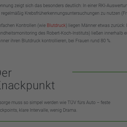
ennung zeigt sich das besonders deutlich: In einer RKI-Auswert
 regelmäßig Krebsfrüherkennungsuntersuchungen zu nutzen (Fra
infachen Kontrollen (wie
Blutdruck
) liegen Männer etwas zurück:
dheitsmonitoring des Robert-Koch-Instituts) ließen innerhalb e
ner ihren Blutdruck kontrollieren, bei Frauen rund 80 %.
Der
Knackpunkt
sorge muss so simpel werden wie TÜV fürs Auto – feste
ckpoints, klare Intervalle, wenig Drama.