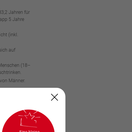
3,2 Jahren für
app 5 Jahre
ht (inkl.
sich auf
 Menschen (18–
chtrinken.
avon Männer.
h frühe Checks