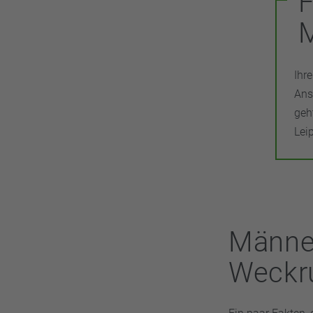
F
Ihr
Ans
geh
Lei
Männer
Weckru