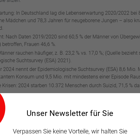
ie sitzen:
rtung: In Deutschland lag die Lebenserwartung 2020/2022 bei 8
e Mädchen und 78,3 Jahren für neugeborene Jungen – also kn
d.
t: Nach Daten 2019/2020 sind 60,5 % der Männer von Übergewic
 betroffen, Frauen 46,6 %.
nner rauchen häufiger, z. B. 23,2 % vs. 17,0 %; (Quelle bezieht 
gische Suchtsurvey (ESA) 2021).
ür 2024 nennt der Epidemiologische Suchtsurvey (ESA) 8,6 Mio.
skantem Konsum und 9,5 Mio. mit mindestens einer Episode Raus
 Krisen: 2024 starben 10.372 Menschen durch Suizid, 71,5 % d
ner sind halt so“-Thema. Es sind Risiken, die sich sehr oft durc
chrauben beeinflussen lassen.
Unser Newsletter für Sie
Verpassen Sie keine Vorteile, wir halten Sie