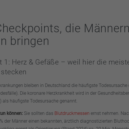
Checkpoints, die Männer
n bringen
 1: Herz & Gefäße – weil hier die meiste
 stecken
rkrankungen bleiben in Deutschland die häufigste Todesursache (
 Todesfälle). Die koronare Herzkrankheit wird in der Gesundheitsbe
 als häufigste Todesursache genannt.
tun können:
Sie sollten das
Blutdruckmessen
ernst nehmen. Nac
% der Männer einen bekannten, ärztlich diagnostizierten Bluthoc
ckliga nennt als Orientierung (Stand 2024) ca. 20 Mio. Mensch