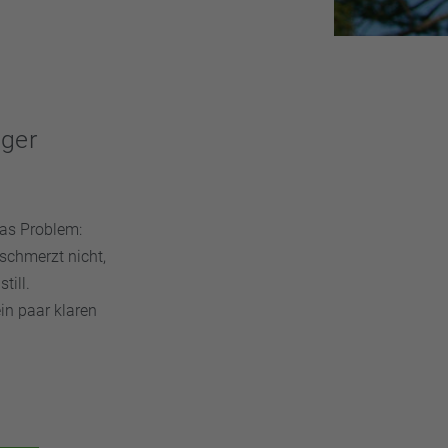
iger
Das Problem:
schmerzt nicht,
till.
in paar klaren