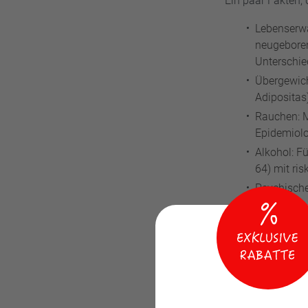
Ein paar Fakten, d
Lebenserwa
neugeboren
Unterschie
Übergewich
Adipositas)
Rauchen: Mä
Epidemiolo
Alkohol: F
64) mit ri
Psychische
Das ist kein „Män
und Lebensstil-S