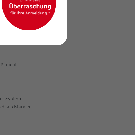
ßt nicht
um System.
uch als Männer