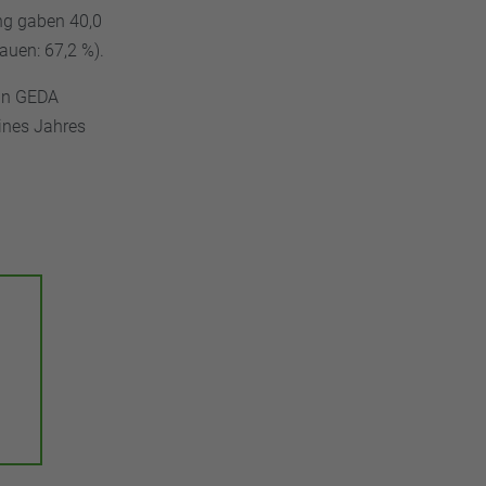
ung gaben 40,0
uen: 67,2 %).
 In GEDA
ines Jahres