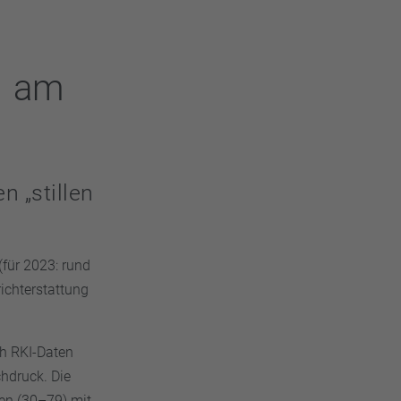
n am
n „stillen
für 2023: rund
richterstattung
h RKI-Daten
hdruck. Die
en (30–79) mit