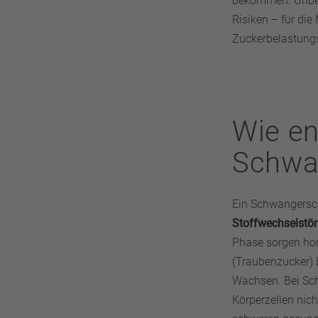
bekommen. Unbeha
Risiken – für die
Zuckerbelastungs
Wie en
Schwa
Ein Schwangersch
Stoffwechselstö
Phase sorgen hor
(Traubenzucker) 
Wachsen. Bei Sch
Körperzellen nic