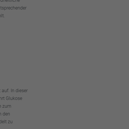
dheitliche
ntsprechender
lt.
 auf. In dieser
hrt Glukose
em zum
n den
delt zu