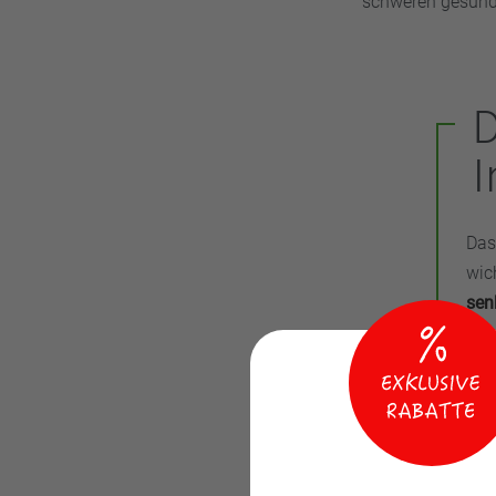
schweren gesundh
D
I
Das
wic
sen
aus
Sch
„In
aus
die
Zuc