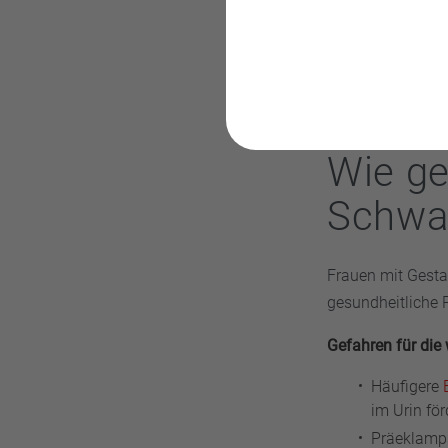
Ung
Wie ge
Schwa
Frauen mit Gesta
gesundheitliche 
Gefahren für die
Häufigere
im Urin fö
Präeklamps