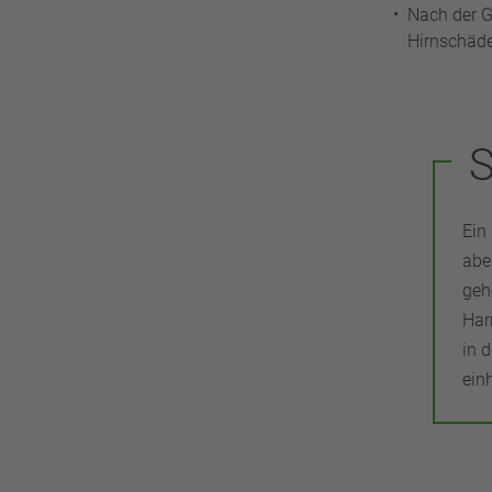
Nach der G
Hirnschäde
Ein
abe
geh
Har
in 
ein