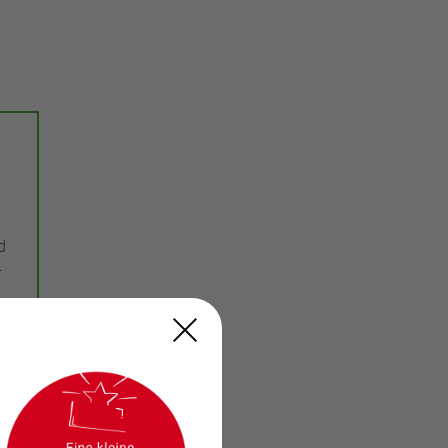
d
r
s