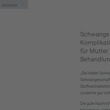
Symbolbild
Schwanger
Komplikat
für Mutter
Behandlung
„Sie haben Schw
Schwangerschaft d
Stoffwechselstör
zunächst gar nich
Die gute Nachrich