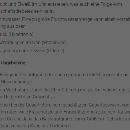
ruck
und Eiweiß im Urin entstehen, was auch eine Folge vom
chaftsdiabetes sein kann.
uchtwasser. Eine zu große Fruchtwassermenge kann einen vorzei
ng auslösen.
ruck
(Hypertonie)
cheidungen im Urin (Proteinurie)
lagerungen im Gewebe (Ödeme)
 Ungeborene:
 Fehlgeburten aufgrund der oben genannten Infektionsgefahr ode
n Blasensprungs
es Wachstum. Durch die Überfütterung mit Zucker wächst das 
und legt mehr an Gewicht zu.
onen bei der Geburt: Bei einem geschätzten Geburtsgewicht von
m raten viele Frauenärzte und Frauenärztinnen zu einem Kaiser
 die Gefahr, dass das Baby aufgrund seiner Größe im Geburtskan
 dann zu wenig Sauerstoff bekommt.