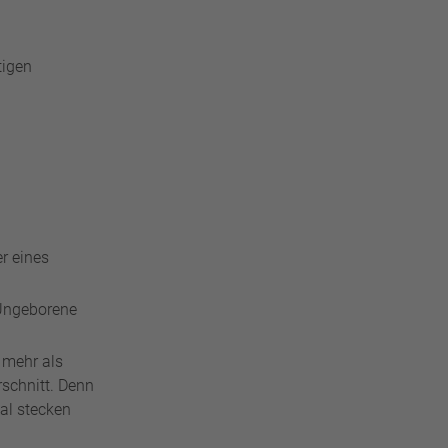
tigen
r eines
Ungeborene
 mehr als
schnitt. Denn
al stecken