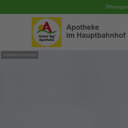
Öffnungsze
AdobeStock/interstid