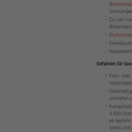
Bluthochd
Schwangers
Zu viel Fr
Blasenspru
Bluthochd
Eiweißauss
Wasserein
Gefahren für das
Früh- oder
vorzeitige
Übermäßig
schneller 
Komplikati
4.500 Gram
es besteht
bleibt und