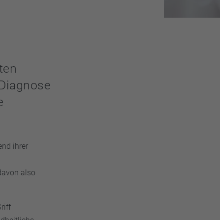
ten
 Diagnose
e
nd ihrer
davon also
riff