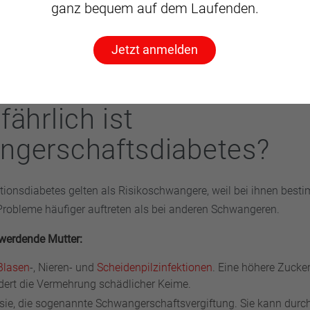
ganz bequem auf dem Laufenden.
eborene wird mit zu viel Zucker „überfüttert“.
Jetzt anmelden
fährlich ist
ngerschaftsdiabetes?
tionsdiabetes gelten als Risikoschwangere, weil bei ihnen best
Probleme häufiger auftreten als bei anderen Schwangeren.
 werdende Mutter:
Blasen
-, Nieren- und
Scheidenpilzinfektionen
. Eine höhere Zucke
rdert die Vermehrung schädlicher Keime.
ie, die sogenannte Schwangerschaftsvergiftung. Sie kann durc