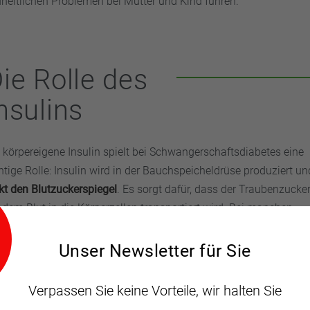
eitlichen Problemen bei Mutter und Kind führen.
ie Rolle des
nsulins
 körpereigene Insulin spielt bei Schwangerschaftsdiabetes eine
htige Rolle: Insulin wird in der Bauchspeicheldrüse produziert un
kt den Blutzuckerspiegel
. Es sorgt dafür, dass der Traubenzucke
 dem Blut in die Körperzellen transportiert wird. Bei manchen
wangeren funktioniert das jedoch nicht richtig. Es entsteht eine
sulinresistenz“. Das heißt, die Zellen reagieren nicht mehr
Unser Newsletter für Sie
reichend auf das Insulin. Es wird also mehr Insulin gebraucht, al
 Bauchspeicheldrüse produziert. Dadurch steigt die
Verpassen Sie keine Vorteile, wir halten Sie
kerkonzentration im Blut der Mutter an – und auch das