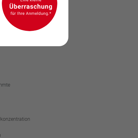
immte
rkonzentration
h