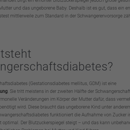
ndelt birgt ein erhöhter Blutzuckerspiegel jedoch große gesun
 Mutter und das ungeborene Baby. Deshalb ist es gut, dass ein e
test mittlerweile zum Standard in der Schwangerenvorsorge zäh
tsteht
ngerschaftsdiabetes?
aftsdiabetes (Gestationsdiabetes mellitus, GDM) ist eine
rung
. Sie tritt meistens in der zweiten Hälfte der Schwangerschaft
monelle Veränderungen im Körper der Mutter dafür, dass verme
benötigt wird. Diese braucht das ungeborene Kind unter ander
wangerschaftsdiabetes funktioniert die Aufnahme von Zucker i
ht optimal. Der Blutzuckerspiegel steigt – und das kann unbehan