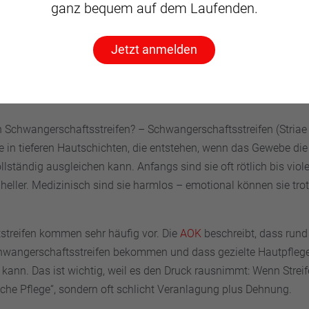
ganz bequem auf dem Laufenden.
Jetzt anmelden
gerschaftsstreifen
Schwangerschaftsstreifen? – Schwangerschaftsstreifen (Striae
se in tieferen Hautschichten, die entstehen, wenn das Gewebe die
lständig ausgleichen kann. Anfangs sind sie oft rötlich bis viole
 heller. Medizinisch sind sie harmlos – emotional können sie tr
treifen kommen sehr häufig vor. Die
AOK
beschreibt, dass rund
angerschaftsstreifen bekommen und dass gezielte Hautpflege 
 kann. Das ist wichtig, weil es den Druck rausnimmt: Wenn Streif
lsche Pflege“, sondern oft schlicht Veranlagung plus Dehnung.