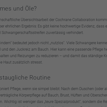
emes und Öle?
nschaftliche Übersichtsarbeit der Cochrane Collaboration komm
er ehrlichen Ergebnis: Es gibt keine hochwertige Evidenz, dass
l Schwangerschaftsstreifen zuverlässig verhindert.
hindern“ bedeutet jedoch nicht „nutzlos“. Viele Schwangere kenn
und den Juckreiz am Bauch. Hier kann eine passende Pflege hel
alten und Reizungen zu reduzieren – und damit das ständige K
e Haut zusätzlich stresst.
gstaugliche Routine
oniert Pflege, wenn sie simpel bleibt: Nach dem Duschen (oder a
verträgliche Körperpflege auf Bauch, Brust, Hüften und Obersche
en. Wichtig ist weniger das „teure Spezialprodukt“, sondern die 