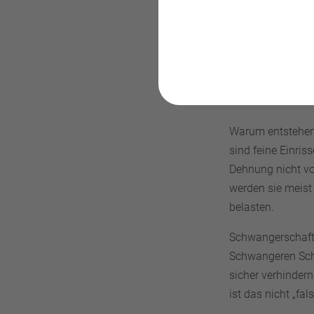
Schwan
Warum entstehen 
sind feine Einris
Dehnung nicht vol
werden sie meist
belasten.
Schwangerschafts
Schwangeren Schw
sicher verhindern
ist das nicht „fa