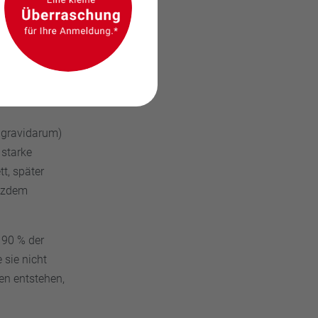
 gravidarum)
 starke
tt, später
otzdem
 90 % der
sie nicht
en entstehen,