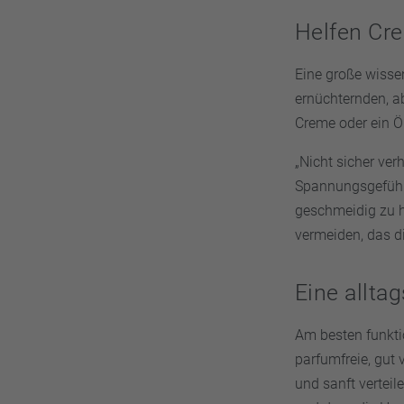
Helfen Cr
Eine große wisse
ernüchternden, ab
Creme oder ein Ö
„Nicht sicher ver
Spannungsgefühl 
geschmeidig zu h
vermeiden, das di
Eine allta
Am besten funkti
parfumfreie, gut 
und sanft verteil