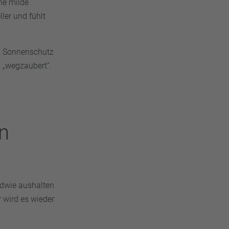
ne milde
ler und fühlt
n. Sonnenschutz
 „wegzaubert“.
n
ndwie aushalten
r wird es wieder