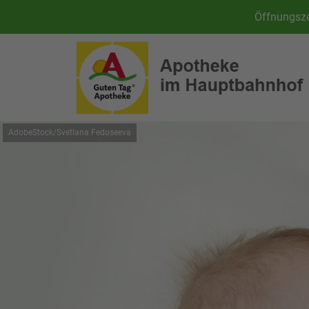
Öffnungsze
AdobeStock/Svetlana Fedoseeva