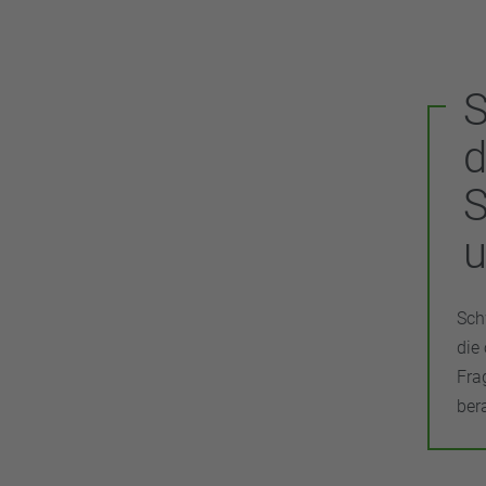
S
u
Sch
die
Fra
ber