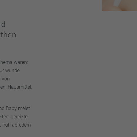
nd
ythen
 Thema waren:
für wunde
t von
ben, Hausmittel,
nd Baby meist
fen, gereizte
 früh abfedern