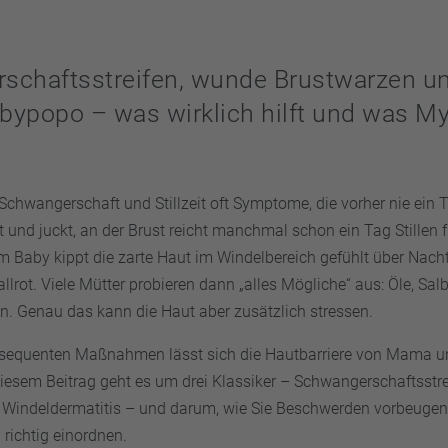
schaftsstreifen, wunde Brustwarzen u
bypopo – was wirklich hilft und was M
 Schwangerschaft und Stillzeit oft Symptome, die vorher nie ein
 und juckt, an der Brust reicht manchmal schon ein Tag Stillen 
im Baby kippt die zarte Haut im Windelbereich gefühlt über Nach
lrot. Viele Mütter probieren dann „alles Mögliche“ aus: Öle, Sal
. Genau das kann die Haut aber zusätzlich stressen.
nsequenten Maßnahmen lässt sich die Hautbarriere von Mama u
 diesem Beitrag geht es um drei Klassiker – Schwangerschaftsstrei
Windeldermatitis – und darum, wie Sie Beschwerden vorbeugen,
richtig einordnen.