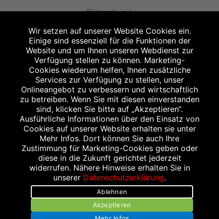
Bildnachweis
Wir setzen auf unserer Website Cookies ein.
Einige sind essenziell für die Funktionen der
Website und um Ihnen unseren Webdienst zur
Verfügung stellen zu können. Marketing-
Cookies wiederum helfen, Ihnen zusätzliche
Abgabe in haushaltsüblichen Mengen, solange der Vorrat reicht. Für Druck-
und Satzfehler keine Haftung.
Services zur Verfügung zu stellen, unser
1
Onlineangebot zu verbessern und wirtschaftlich
Zu Risiken und Nebenwirkungen lesen Sie die Packungsbeilage und fragen
Sie Ihren Arzt oder Apotheker.
zu betreiben. Wenn Sie mit diesen einverstanden
2
sind, klicken Sie bitte auf „Akzeptieren“.
Angabe nach der deutschen Arzneimitteltaxe Apothekenerstattungspreis
(AEP). Der AEP ist keine unverbindliche Preisempfehlung der Hersteller. Der
Ausführliche Informationen über den Einsatz von
AEP ist ein von den Apotheken in Ansatz gebrachter Preis für rezeptfreie
Cookies auf unserer Website erhalten sie unter
Arzneimittel. Er entspricht in der Höhe dem für Apotheken verbindlichen
Mehr Infos. Dort können Sie auch Ihre
Abgabepreis, zu dem eine Apotheke in bestimmten Fällen (z.B. bei Kindern
Zustimmung für Marketing-Cookies geben oder
unter 12 Jahren) das Produkt mit der gesetzlichen Krankenversicherung
abrechnet. Der AEP ist der allgemeine Erstattungspreis im Falle einer
diese in die Zukunft gerichtet jederzeit
Kostenübernahme durch die gesetzlichen Krankenkassen, vor Abzug eines
widerrufen. Nähere Hinweise erhalten Sie in
Zwangsrabattes (zur Zeit 5%) nach §130 Abs. 1 SGB V.
unserer
Datenschutzerklärung
.
3
Unverbindliche Preisempfehlung des Herstellers (UVP).
Ablehnen
powered by apovena.de
Akzeptieren
Mehr Infos