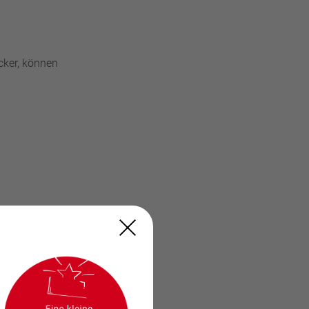
cker, können
chaffen können.
 die
lüssigkeit zu
gel aus. Das