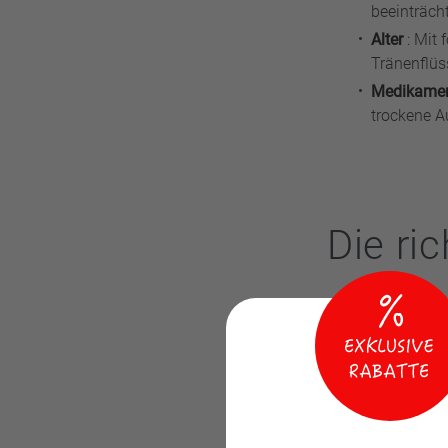
beeinträch
Alter
: Mit
Tränenflüss
Medikame
trockene A
Die ri
Für Betroffene gi
Zu passenden Pro
gängigsten Präpa
Befeuchtende Tr
ersetzen. Künstl