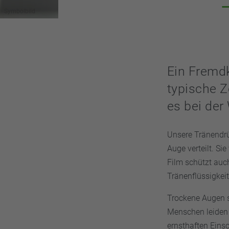
Symbolbild
Ein Fremdk
typische Z
es bei der
Unsere Tränendrü
Auge verteilt. Si
Film schützt auc
Tränenflüssigkeit
Trockene Augen s
Menschen leiden 
ernsthaften Eins