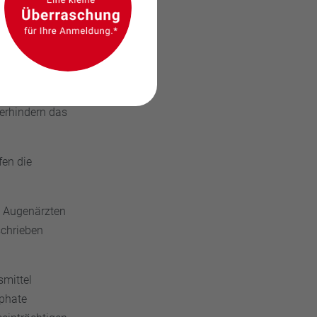
rs verträglich,
it Dexpanthenol
nellen
siert, sind
verhindern das
fen die
on Augenärzten
schrieben
smittel
sphate