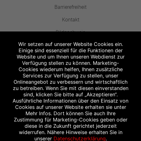
Barrierefreiheit
Kontakt
Bildnachweis
Wir setzen auf unserer Website Cookies ein.
Einige sind essenziell für die Funktionen der
Website und um Ihnen unseren Webdienst zur
Verfügung stellen zu können. Marketing-
Cookies wiederum helfen, Ihnen zusätzliche
Abgabe in haushaltsüblichen Mengen, solange der Vorrat reicht. Für Druck-
und Satzfehler keine Haftung.
Services zur Verfügung zu stellen, unser
1
Onlineangebot zu verbessern und wirtschaftlich
Zu Risiken und Nebenwirkungen lesen Sie die Packungsbeilage und fragen
Sie Ihren Arzt oder Apotheker.
zu betreiben. Wenn Sie mit diesen einverstanden
2
sind, klicken Sie bitte auf „Akzeptieren“.
Angabe nach der deutschen Arzneimitteltaxe Apothekenerstattungspreis
(AEP). Der AEP ist keine unverbindliche Preisempfehlung der Hersteller. Der
Ausführliche Informationen über den Einsatz von
AEP ist ein von den Apotheken in Ansatz gebrachter Preis für rezeptfreie
Cookies auf unserer Website erhalten sie unter
Arzneimittel. Er entspricht in der Höhe dem für Apotheken verbindlichen
Mehr Infos. Dort können Sie auch Ihre
Abgabepreis, zu dem eine Apotheke in bestimmten Fällen (z.B. bei Kindern
Zustimmung für Marketing-Cookies geben oder
unter 12 Jahren) das Produkt mit der gesetzlichen Krankenversicherung
abrechnet. Der AEP ist der allgemeine Erstattungspreis im Falle einer
diese in die Zukunft gerichtet jederzeit
Kostenübernahme durch die gesetzlichen Krankenkassen, vor Abzug eines
widerrufen. Nähere Hinweise erhalten Sie in
Zwangsrabattes (zur Zeit 5%) nach §130 Abs. 1 SGB V.
unserer
Datenschutzerklärung
.
3