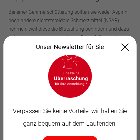
Bei einer Gehirnerschütterung sollten sie weder Aspirin
noch andere nichtsteroidale Schmerzmittel (NSAR)
nehmen, weil diese die Blutstillung behindern und dazu
beitragen können, dass verletzte Blutgefäße ausbluten.
Ein geeignetes Schmerzmittel ist dagegen z.B.
Unser Newsletter für Sie
Paracetamol, welches in Ihrer Apotheke im
Hauptbahnhof erhältlich ist.
Bei Übelkeit und Erbrechen hilft ein Antiemetikum, von
denen es einige rezeptfrei in Ihrer Apotheke gibt. Wir
beraten Sie gern, welches Präparat für Sie geeignet ist.
Bei einer Gehirnerschütterung spielt auch die Ernährung
Verpassen Sie keine Vorteile, wir halten Sie
eine Rolle. So eignet sich z.B. Grünkohl, weil er viele B-
ganz bequem auf dem Laufenden.
Vitamine enthält, die für die Kommunikation zwischen
den Gehirnzellen wichtig sind. Dunkle Schokolade