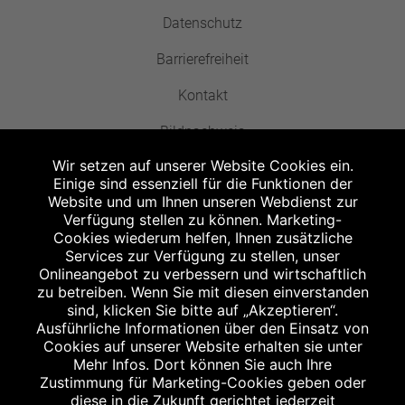
Datenschutz
Barrierefreiheit
Kontakt
Bildnachweis
Wir setzen auf unserer Website Cookies ein.
Einige sind essenziell für die Funktionen der
Website und um Ihnen unseren Webdienst zur
Verfügung stellen zu können. Marketing-
Cookies wiederum helfen, Ihnen zusätzliche
Abgabe in haushaltsüblichen Mengen, solange der Vorrat reicht. Für Druck-
und Satzfehler keine Haftung.
Services zur Verfügung zu stellen, unser
1
Onlineangebot zu verbessern und wirtschaftlich
Zu Risiken und Nebenwirkungen lesen Sie die Packungsbeilage und fragen
Sie Ihren Arzt oder Apotheker.
zu betreiben. Wenn Sie mit diesen einverstanden
2
sind, klicken Sie bitte auf „Akzeptieren“.
Angabe nach der deutschen Arzneimitteltaxe Apothekenerstattungspreis
(AEP). Der AEP ist keine unverbindliche Preisempfehlung der Hersteller. Der
Ausführliche Informationen über den Einsatz von
AEP ist ein von den Apotheken in Ansatz gebrachter Preis für rezeptfreie
Cookies auf unserer Website erhalten sie unter
Arzneimittel. Er entspricht in der Höhe dem für Apotheken verbindlichen
Mehr Infos. Dort können Sie auch Ihre
Abgabepreis, zu dem eine Apotheke in bestimmten Fällen (z.B. bei Kindern
Zustimmung für Marketing-Cookies geben oder
unter 12 Jahren) das Produkt mit der gesetzlichen Krankenversicherung
abrechnet. Der AEP ist der allgemeine Erstattungspreis im Falle einer
diese in die Zukunft gerichtet jederzeit