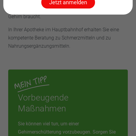
beinhaltet viel
Magnesium
und viele Antioxidantien.
Jetzt anmelden
Fisch liefert gesunde Omega-3-Fettsäuren, die das
Gehirn braucht.
In Ihrer Apotheke im Hauptbahnhof erhalten Sie eine
kompetente Beratung zu Schmerzmitteln und zu
Nahrungsergänzungsmitteln.
Vorbeugende
Maßnahmen
Sie können viel tun, um einer
Gehirnerschütterung vorzubeugen. Sorgen Sie