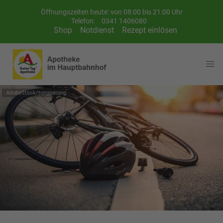
Öffnungszeiten heute: von 08:00 bis 21:00 Uhr
Telefon:
0341 1406080
Shop
Notdienst
Rezept einlösen
AdobeStock/tongpatong
Symbolbild