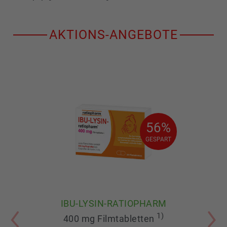
AKTIONS-ANGEBOTE
56%
56%
GESPART
GESPART
IBU-LYSIN-RATIOPHARM
1)
400 mg Filmtabletten