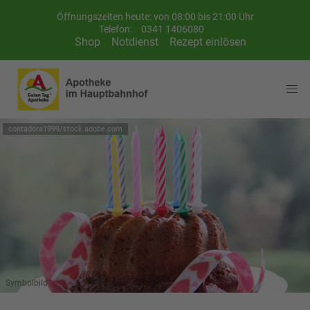
Öffnungszeiten heute: von 08:00 bis 21:00 Uhr
Telefon:
0341 1406080
Shop
Notdienst
Rezept einlösen
contadora1999/stock.adobe.com
Symbolbild