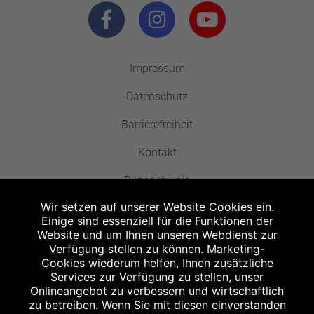
Impressum
Datenschutz
Barrierefreiheit
Kontakt
Bildnachweis
Wir setzen auf unserer Website Cookies ein.
Einige sind essenziell für die Funktionen der
Website und um Ihnen unseren Webdienst zur
Verfügung stellen zu können. Marketing-
Cookies wiederum helfen, Ihnen zusätzliche
Abgabe in haushaltsüblichen Mengen, solange der Vorrat reicht. Für Druck-
und Satzfehler keine Haftung.
Services zur Verfügung zu stellen, unser
1
Onlineangebot zu verbessern und wirtschaftlich
Zu Risiken und Nebenwirkungen lesen Sie die Packungsbeilage und fragen
Sie Ihren Arzt oder Apotheker.
zu betreiben. Wenn Sie mit diesen einverstanden