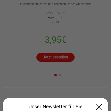
Ein schmerzstillendes und fiebersenkendes Arzneimittel.
PZN 16197878
2)
statt 8,95
20 ST
3,95€
Jetzt bestellen
Unser Newsletter für Sie