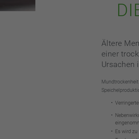
DI
Symbolbild
Ältere Men
einer tro
Ursachen 
Mundtrockenheit t
Speichelprodukti
Verringerte
Nebenwirk
eingenomme
Es wird zu 