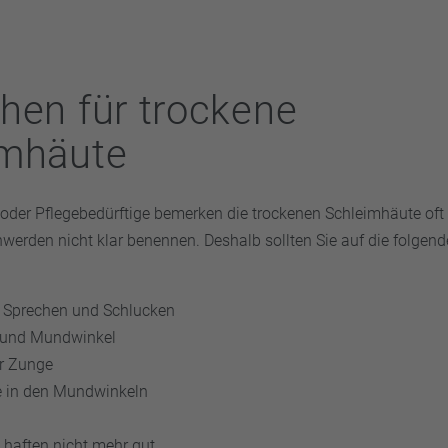
 erfragen.
tlicher Speichel enthält spezielle Schleimbildner und verschied
tral und möglichst dem natürlichen Speichel ähnlich sein.
hen für trockene
imhäute
oder Pflegebedürftige bemerken die trockenen Schleimhäute oft 
werden nicht klar benennen. Deshalb sollten Sie auf die folgen
 Sprechen und Schlucken
und Mundwinkel
r Zunge
e in den Mundwinkeln
haften nicht mehr gut