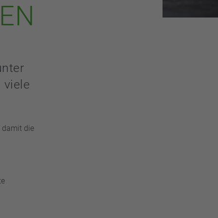
FEN
unter
viele
d damit die
te