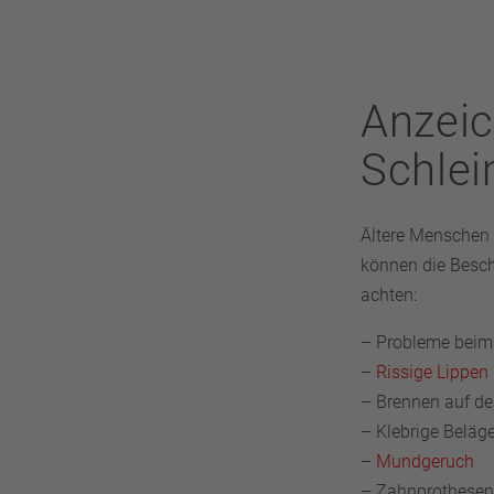
im Hauptbahnhof
angewendet. Küns
und sollte pH-neu
Anzeic
Schle
Ältere Menschen 
können die Besch
achten:
– Probleme beim
–
Rissige Lippen
– Brennen auf de
– Klebrige Beläg
–
Mundgeruch
– Zahnprothesen 