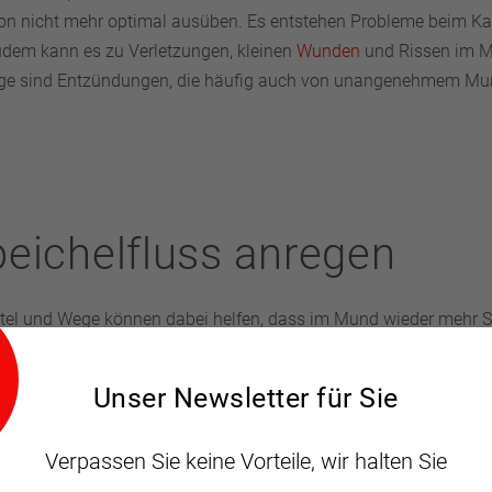
ion nicht mehr optimal ausüben. Es entstehen Probleme beim K
dem kann es zu Verletzungen, kleinen
Wunden
und Rissen im 
ge sind Entzündungen, die häufig auch von unangenehmem M
eichelfluss anregen
tel und Wege können dabei helfen, dass im Mund wieder mehr S
 sich die trockene Mundschleimhaut erholt. Sie enthalten häufig Xy
end wirkt und den Speichelfluss anregt, und das Enzym Lysozy
Unser Newsletter für Sie
rien abwehrt.
Verpassen Sie keine Vorteile, wir halten Sie
ys