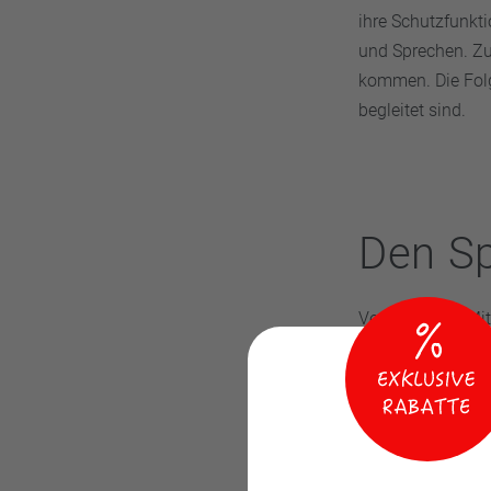
ihre Schutzfunkt
und Sprechen. Zu
kommen. Die Fol
begleitet sind.
Den Sp
Verschiedene Mit
gebildet wird und
das im Mund kühl
schädliche Bakte
Mundspra