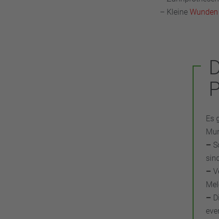
– Kleine
Wunden
P
Es 
Mun
–
S
sin
–
V
Mel
–
Di
eve