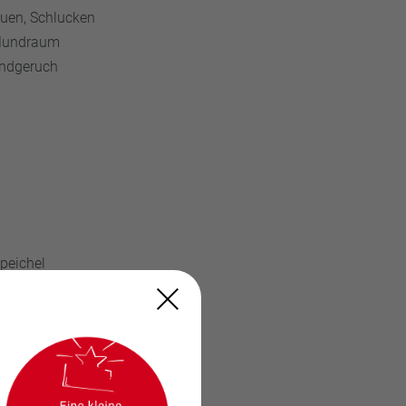
auen, Schlucken
Mundraum
undgeruch
peichel
lit (Xylitol),
m, das