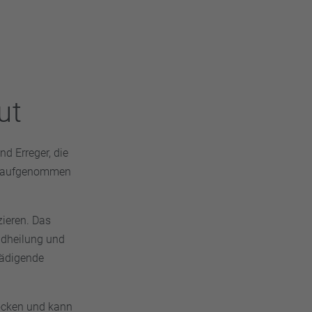
ut
d Erreger, die
me aufgenommen
zieren. Das
ndheilung und
hädigende
rocken und kann