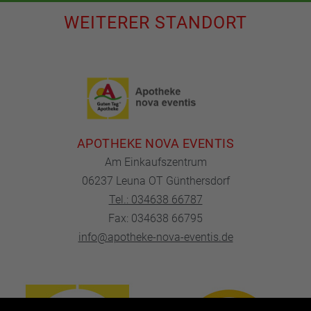
WEITERER STANDORT
APOTHEKE NOVA EVENTIS
Am Einkaufszentrum
06237 Leuna OT Günthersdorf
Tel.: 034638 66787
Fax: 034638 66795
info@apotheke-nova-eventis.de