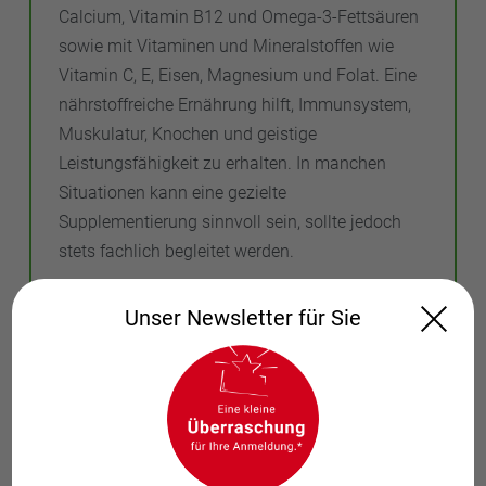
Calcium, Vitamin B12 und Omega-3-Fettsäuren
sowie mit Vitaminen und Mineralstoffen wie
Vitamin C, E, Eisen, Magnesium und Folat. Eine
nährstoffreiche Ernährung hilft, Immunsystem,
Muskulatur, Knochen und geistige
Leistungsfähigkeit zu erhalten. In manchen
Situationen kann eine gezielte
Supplementierung sinnvoll sein, sollte jedoch
stets fachlich begleitet werden.
Ihre Apotheke im Hauptbahnhof bietet dabei
Unser Newsletter für Sie
wichtige Unterstützung: Wir können Präparate
prüfen, Wechselwirkungen erkennen,
Dosierungen anpassen und helfen, Laborwerte
richtig zu interpretieren. Wer unsicher ist oder
Veränderungen bemerkt – sei es Müdigkeit,
Muskelschwäche, Konzentrationsprobleme oder