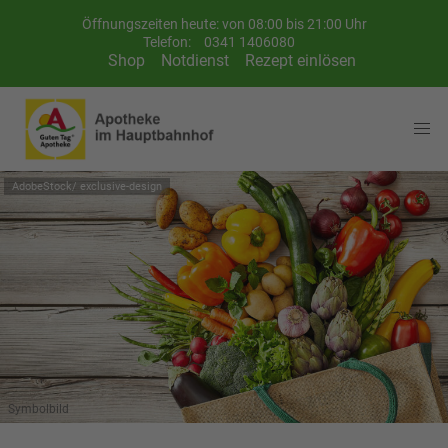
Öffnungszeiten heute: von 08:00 bis 21:00 Uhr
Telefon:
0341 1406080
Shop
Notdienst
Rezept einlösen
AdobeStock/ exclusive-design
Symbolbild