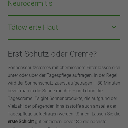
Neurodermitis
Mineralpigmenten verleihen zudem einen
gleichmäßigen Teint. Die Sonnenprodukte aus der
Bei
Neurodermitis
ist ein Sonnenschutz für trockene
Apotheke enthalten unterschiedliche Wirkstoffe wie
und/oder
e
mpfindliche Haut
geeignet. Diese Produkte
Tätowierte Haut
Thiamidol, Viniferine aus der Weinrebe oder andere
wirken hautberuhigend und juckreizmildernd und
getestete Anti-Pigment-Komplexe, welche die
enthalten keine Duftstoffe.
Sonnenschutzprodukte für tätowierte Haut tragen
Produktion des Hautfarbstoffs Melanin vermindern
dazu bei, dass
Tattoos
nicht vorzeitig durch die Sonne
und dunkle Flecken bei regelmäßiger Anwendung
Erst Schutz oder Creme?
ausbleichen und ihre Farbe behalten. Die enthaltenen
verblassen lassen. Enthaltene Hyaluronsäure oder
Pflegestoffe befeuchten die Haut und halten sie
Thermalwasser beruhigen die Haut sofort, spenden
Sonnenschutzcremes mit chemischem Filter lassen sich
geschmeidig, sie sind wasserfest und enthalten weder
Feuchtigkeit und mindern Zeichen von Hautalterung
unter oder über der Tagespflege auftragen. In der Regel
Konservierungsstoffe noch Parfüm.
wie Fältchen.
wird der Sonnenschutz zuerst aufgetragen – 30 Minuten
bevor man in die Sonne möchte – und dann die
Tagescreme. Es gibt Sonnenprodukte, die aufgrund der
Vielzahl der pflegenden Inhaltsstoffe auch anstelle der
Tagespflege aufgetragen werden können. Lassen Sie die
erste Schicht
gut einziehen, bevor Sie die nächste