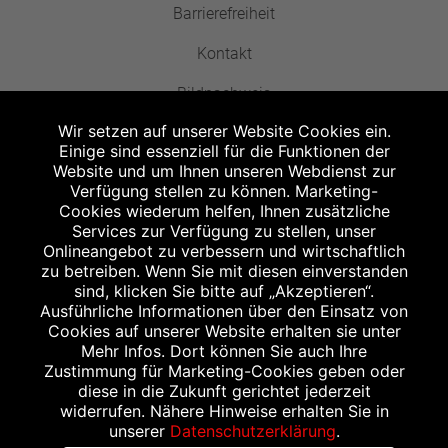
Barrierefreiheit
Kontakt
Bildnachweis
Wir setzen auf unserer Website Cookies ein.
Einige sind essenziell für die Funktionen der
Website und um Ihnen unseren Webdienst zur
Verfügung stellen zu können. Marketing-
Cookies wiederum helfen, Ihnen zusätzliche
Abgabe in haushaltsüblichen Mengen, solange der Vorrat reicht. Für Druck-
und Satzfehler keine Haftung.
Services zur Verfügung zu stellen, unser
1
Onlineangebot zu verbessern und wirtschaftlich
Zu Risiken und Nebenwirkungen lesen Sie die Packungsbeilage und fragen
Sie Ihren Arzt oder Apotheker.
zu betreiben. Wenn Sie mit diesen einverstanden
2
sind, klicken Sie bitte auf „Akzeptieren“.
Angabe nach der deutschen Arzneimitteltaxe Apothekenerstattungspreis
(AEP). Der AEP ist keine unverbindliche Preisempfehlung der Hersteller. Der
Ausführliche Informationen über den Einsatz von
AEP ist ein von den Apotheken in Ansatz gebrachter Preis für rezeptfreie
Cookies auf unserer Website erhalten sie unter
Arzneimittel. Er entspricht in der Höhe dem für Apotheken verbindlichen
Mehr Infos. Dort können Sie auch Ihre
Abgabepreis, zu dem eine Apotheke in bestimmten Fällen (z.B. bei Kindern
Zustimmung für Marketing-Cookies geben oder
unter 12 Jahren) das Produkt mit der gesetzlichen Krankenversicherung
abrechnet. Der AEP ist der allgemeine Erstattungspreis im Falle einer
diese in die Zukunft gerichtet jederzeit
Kostenübernahme durch die gesetzlichen Krankenkassen, vor Abzug eines
widerrufen. Nähere Hinweise erhalten Sie in
Zwangsrabattes (zur Zeit 5%) nach §130 Abs. 1 SGB V.
unserer
Datenschutzerklärung
.
3
Unverbindliche Preisempfehlung des Herstellers (UVP).