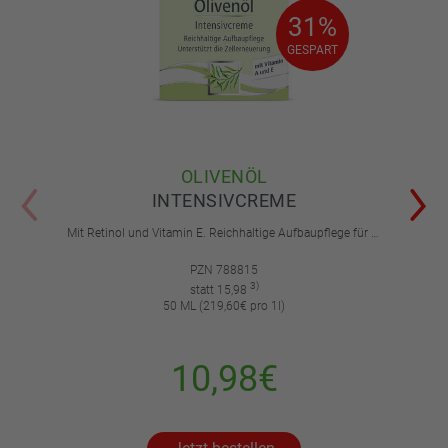
31%
31%
GESPART
GESPART
OLIVENÖL
INTENSIVCREME
Mit Retinol und Vitamin E. Reichhaltige Aufbaupflege für trockene und sehr trockene Haut.
PZN 788815
3)
statt 15,98
50 ML (219,60€ pro 1l)
10,98€