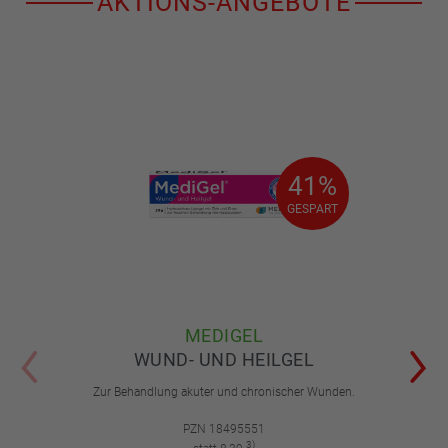
AKTIONS-ANGEBOTE
41%
41%
GESPART
GESPART
MEDIGEL
WUND- UND HEILGEL
Zur Behandlung akuter und chronischer Wunden.
PZN 18495551
3)