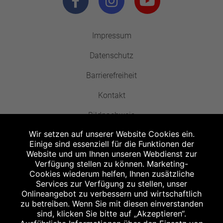
Impressum
Datenschutz
Barrierefreiheit
Kontakt
Bildnachweis
Wir setzen auf unserer Website Cookies ein.
Einige sind essenziell für die Funktionen der
Website und um Ihnen unseren Webdienst zur
Verfügung stellen zu können. Marketing-
Cookies wiederum helfen, Ihnen zusätzliche
Abgabe in haushaltsüblichen Mengen, solange der Vorrat reicht. Für Druck-
und Satzfehler keine Haftung.
Services zur Verfügung zu stellen, unser
1
Onlineangebot zu verbessern und wirtschaftlich
Zu Risiken und Nebenwirkungen lesen Sie die Packungsbeilage und fragen
Sie Ihren Arzt oder Apotheker.
zu betreiben. Wenn Sie mit diesen einverstanden
2
sind, klicken Sie bitte auf „Akzeptieren“.
Angabe nach der deutschen Arzneimitteltaxe Apothekenerstattungspreis
(AEP). Der AEP ist keine unverbindliche Preisempfehlung der Hersteller. Der