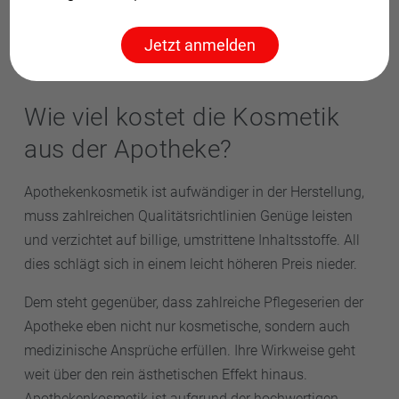
Kosmetik aus der Apotheke wie geschaffen!
Jetzt anmelden
Wie viel kostet die Kosmetik
aus der Apotheke?
Apothekenkosmetik ist aufwändiger in der Herstellung,
muss zahlreichen Qualitätsrichtlinien Genüge leisten
und verzichtet auf billige, umstrittene Inhaltsstoffe. All
dies schlägt sich in einem leicht höheren Preis nieder.
Dem steht gegenüber, dass zahlreiche Pflegeserien der
Apotheke eben nicht nur kosmetische, sondern auch
medizinische Ansprüche erfüllen. Ihre Wirkweise geht
weit über den rein ästhetischen Effekt hinaus.
Apothekenkosmetik ist aufgrund der hochwertigen